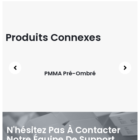
Produits Connexes
PMMA Pré-Ombré
PM
N'hésitez Pas À Contacter
Notre Équipe De Support