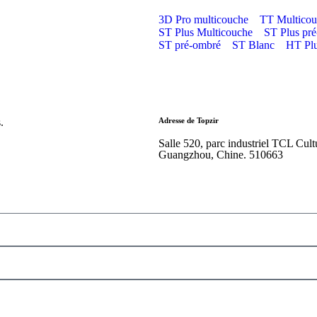
3D Pro multicouche
TT Multicou
ST Plus Multicouche
ST Plus pr
ST pré-ombré
ST Blanc
HT Plu
.
Adresse de Topzir
Salle 520, parc industriel TCL Cul
Guangzhou, Chine. 510663