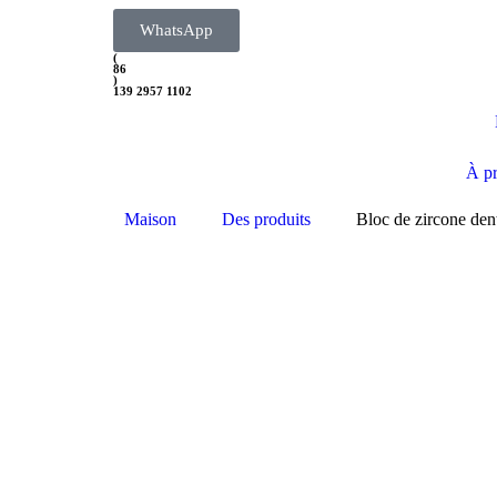
WhatsApp
(
86
)
139 2957 1102
À p
Maison
Des produits
Bloc de zircone dent