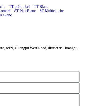
che
TT pré-ombré
TT Blanc
é-ombré
ST Plus Blanc
ST Multicouche
s Blanc
ture, n°69, Guangpu West Road, district de Huangpu,