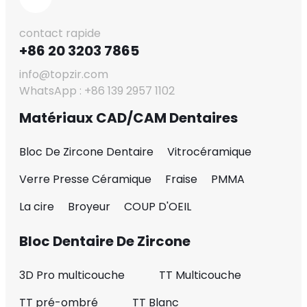
contact rapide
+86 20 3203 7865
info@topzir.com
WhatsApp : +86 139 2957 1102
Matériaux CAD/CAM Dentaires
Bloc De Zircone Dentaire
Vitrocéramique
Verre Presse Céramique
Fraise
PMMA
La cire
Broyeur
COUP D'OEIL
Bloc Dentaire De Zircone
3D Pro multicouche
TT Multicouche
TT pré-ombré
TT Blanc