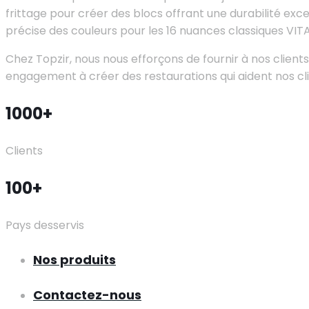
frittage pour créer des blocs offrant une durabilité ex
précise des couleurs pour les 16 nuances classiques VITA
Chez Topzir, nous nous efforçons de fournir à nos clients 
engagement à créer des restaurations qui aident nos clie
1000+
Clients
100+
Pays desservis
Nos produits
Contactez-nous