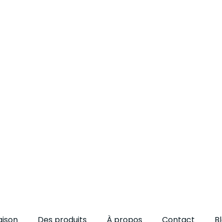
ison
Des produits
À propos
Contact
B