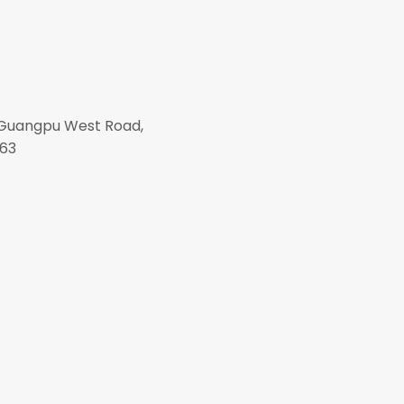
9, Guangpu West Road,
663