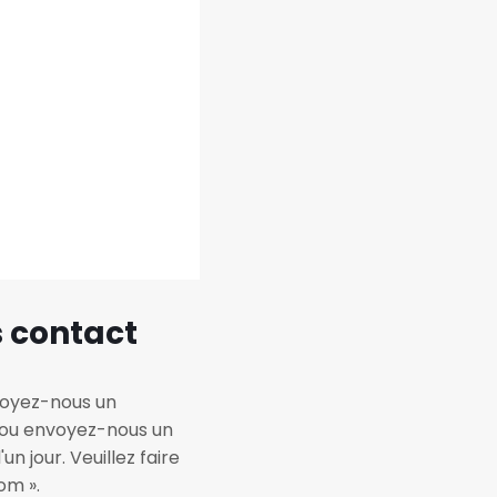
s contact
voyez-nous un
s ou envoyez-nous un
n jour. Veuillez faire
om ».