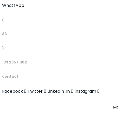
WhatsApp
(
86
)
139 2957 1102
contact
Facebook
Twitter
LinkedIn-in
Instagram
Ma