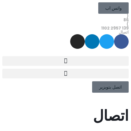
واتس اب
(
86
)
139 2957 1102
اتصال
اتصل بتوبزير
اتصال