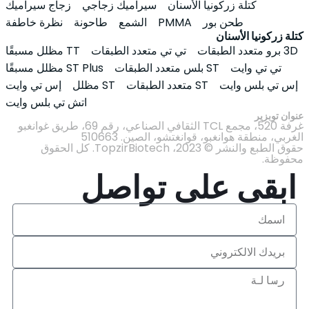
كتلة زركونيا الأسنان
سيراميك زجاجي
زجاج سيراميك
طحن بور
PMMA
الشمع
طاحونة
نظرة خاطفة
كتلة زركونيا الأسنان
3D برو متعدد الطبقات
تي تي متعدد الطبقات
TT مظلل مسبقًا
تي تي وايت
ST بلس متعدد الطبقات
ST Plus مظلل مسبقًا
إس تي بلس وايت
ST متعدد الطبقات
ST مظلل
إس تي وايت
اتش تي بلس وايت
عنوان توبزير
غرفة 520، مجمع TCL الثقافي الصناعي، رقم 69، طريق غوانغبو
الغربي، منطقة هوانغبو، قوانغتشو، الصين. 510663
حقوق الطبع والنشر © 2023، TopzirBiotech. كل الحقوق
محفوظة.
ابقى على تواصل