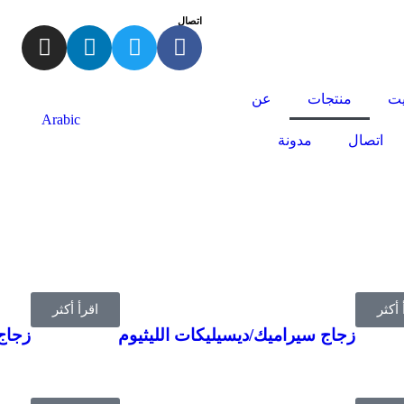
اتصال
يت
منتجات
عن
Arabic
اتصال
مدونة
 أكثر
اقرأ أكثر
زجاج سيراميك/ديسيليكات الليثيوم
زجاج