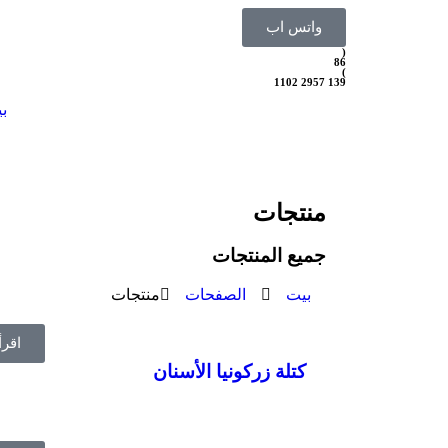
واتس اب
(
86
)
139 2957 1102
ب
منتجات
جميع المنتجات
بيت
الصفحات
منتجات
اقرأ
كتلة زركونيا الأسنان