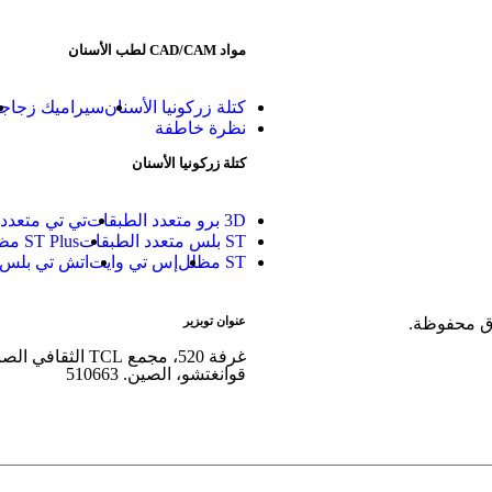
مواد CAD/CAM لطب الأسنان
كتلة زركونيا الأسنان
سيراميك زجاج
نظرة خاطفة
كتلة زركونيا الأسنان
3D برو متعدد الطبقات
تي تي متعدد
ST بلس متعدد الطبقات
ST Plus مظلل مسبقًا
ST مظلل
إس تي وايت
اتش تي بلس 
عنوان توبزير
قوانغتشو، الصين. 510663