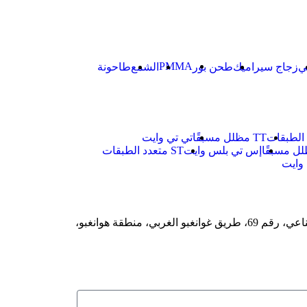
PMMA
ي
زجاج سيراميك
طحن بور
الشمع
طاحونة
 الطبقات
TT مظلل مسبقًا
تي تي وايت
إس تي بلس وايت
ST متعدد الطبقات
وايت
غرفة 520، مجمع TCL الثقافي الصناعي، رقم 69، طريق غوانغبو الغربي، منطقة هوانغبو،