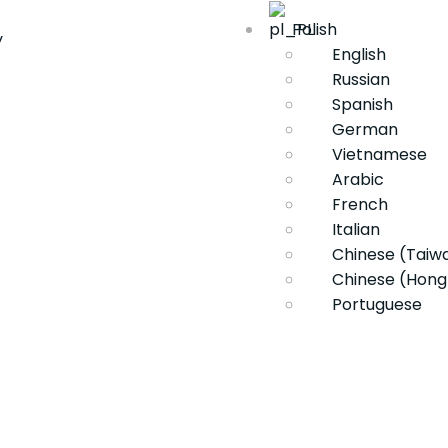
Polish
y
English
Russian
Spanish
German
Vietnamese
Arabic
French
Italian
Chinese (Taiw
Chinese (Hong
Portuguese