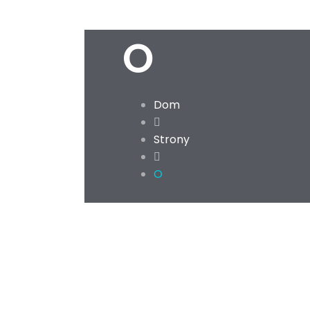
O
Dom
Strony
O