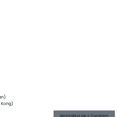
an)
 Kong)
skontaktuj się z Topzirem