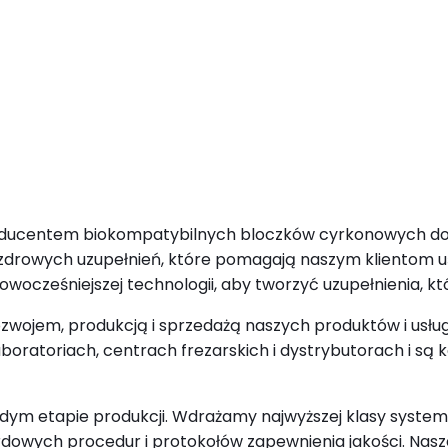
producentem biokompatybilnych bloczków cyrkonowych do
i zdrowych uzupełnień, które pomagają naszym klientom 
owocześniejszej technologii, aby tworzyć uzupełnienia, k
ozwojem, produkcją i sprzedażą naszych produktów i usłu
boratoriach, centrach frezarskich i dystrybutorach i są
dym etapie produkcji. Wdrażamy najwyższej klasy system z
owych procedur i protokołów zapewnienia jakości. Nasz