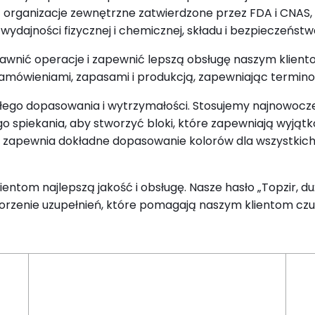
z organizacje zewnętrzne zatwierdzone przez FDA i CNAS,
wydajności fizycznej i chemicznej, składu i bezpieczeństw
nić operacje i zapewnić lepszą obsługę naszym klientom
mówieniami, zapasami i produkcją, zapewniając terminow
ałego dopasowania i wytrzymałości. Stosujemy najnowocze
o spiekania, aby stworzyć bloki, które zapewniają wyjąt
zapewnia dokładne dopasowanie kolorów dla wszystkich 1
entom najlepszą jakość i obsługę. Nasze hasło „Topzir, d
orzenie uzupełnień, które pomagają naszym klientom czu