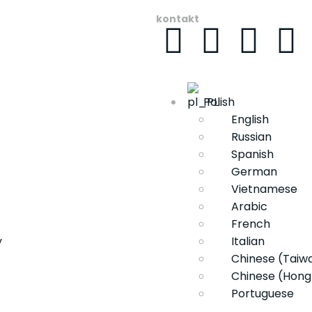
kontakt
Polish
English
Russian
Spanish
German
Vietnamese
Arabic
French
y
Italian
Chinese (Taiw
Chinese (Hong
Portuguese