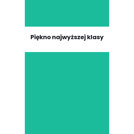
wymagają najwyższych
standardów.
Piękno najwyższej klasy
Nasz tlenek cyrkonu
dentystycznego Topzir
wykorzystuje technologię
True Color i został oceniony
najlepiej dla wszystkich 16
klasycznych odcieni VITA i
kolorów wybielaczy,
zapewniając za każdym
razem dokładne
dopasowanie kolorów i
naturalnie wyglądające
rezultaty.