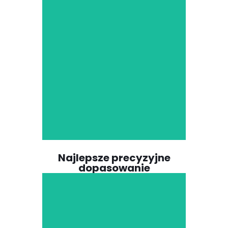
Nasze zaawansowane
techniki prasowania
izostatycznego na zimno
(CIP) i spiekania wstępnego
pozwalają uzyskać bardzo
gęste i jednorodne bloki
tlenku cyrkonu,
zapewniając precyzyjne
dopasowanie i maksymalną
wytrzymałość uzupełnień
dentystycznych.
Najlepsze precyzyjne
dopasowanie
Używamy wyłącznie
najlepszego proszku tlenku
cyrkonu medycznego 100% i
przestrzegamy ścisłych,
standardowych procedur i