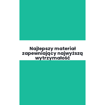
protokołów zapewnienia
jakości, aby zapewnić
naszym klientom bloczek
dentystyczny z tlenku
cyrkonu, który zapewnia
optymalny poziom
wytrzymałości do różnych
zastosowań.
Najlepszy materiał
zapewniający najwyższą
wytrzymałość
Nasze bloczki cyrkonowe
Topzir są wykonane przy
użyciu najnowocześniejszej
technologii, aby zapewnić
wyjątkową jakość
estetyczną i trwałość, co
czyni je idealnym wyborem
dla dentystów, którzy