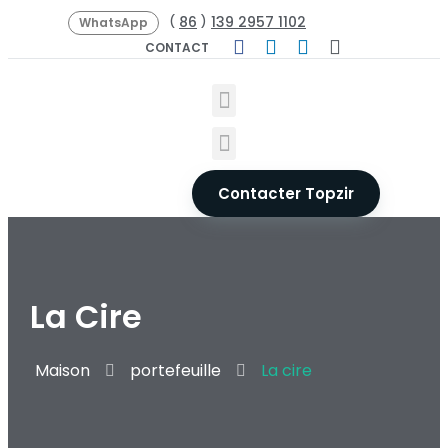
86
139 2957 1102
(
)
WhatsApp
CONTACT
Contacter Topzir
La Cire
Maison
portefeuille
La cire