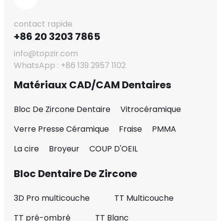
contact rapide
+86 20 3203 7865
info@topzir.com
WhatsApp : +86 139 2957 1102
Matériaux CAD/CAM Dentaires
Bloc De Zircone Dentaire
Vitrocéramique
Verre Presse Céramique
Fraise
PMMA
La cire
Broyeur
COUP D'OEIL
Bloc Dentaire De Zircone
3D Pro multicouche
TT Multicouche
TT pré-ombré
TT Blanc