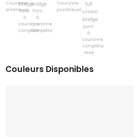
Couronne
Couronne
antérieure
postérieure
Pont
Pont
à
à
couronne
couronne
pont
complète
complète
à
couronne
complète
vissé
Couleurs Disponibles