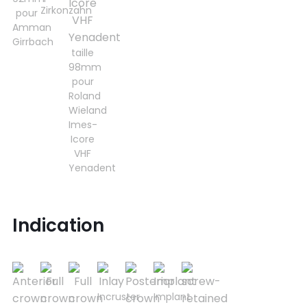
Zirkonzahn
pour
Amman
Girrbach
taille
98mm
pour
Roland
Wieland
Imes-
Icore
VHF
Yenadent
Indication
Incruster
Implant