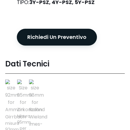
TIPO:
3Y-PSZ, 4Y-PSZ, 5Y-PSZ
Richiedi Un Preventivo
Dati Tecnici
Misura
95mm
misura
per
92mm