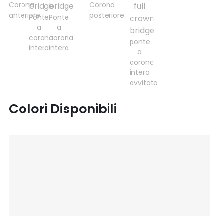
Corona
Corona
anteriore
posteriore
Ponte
Ponte
a
a
corona
corona
ponte
intera
intera
a
corona
intera
avvitato
Colori Disponibili