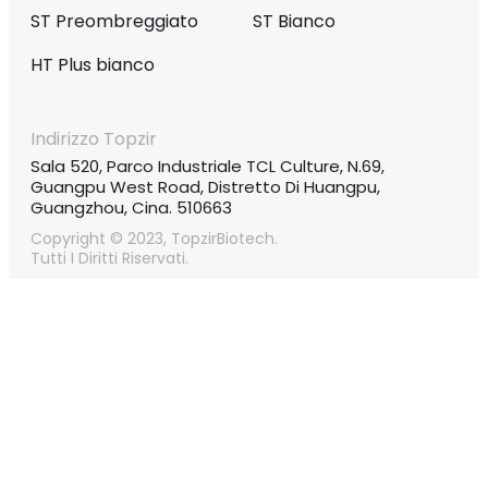
ST Preombreggiato
ST Bianco
HT Plus bianco
Indirizzo Topzir
Sala 520, Parco Industriale TCL Culture, N.69,
Guangpu West Road, Distretto Di Huangpu,
Guangzhou, Cina. 510663
Copyright © 2023, TopzirBiotech.
Tutti I Diritti Riservati.