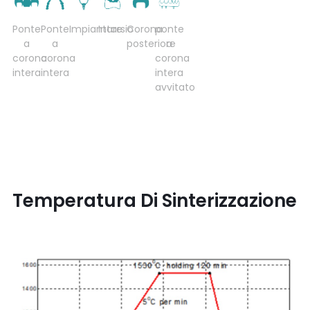
Ponte
Ponte
Impiantare
Intarsio
Corona
ponte
a
a
posteriore
a
corona
corona
corona
intera
intera
intera
avvitato
Temperatura Di Sinterizzazione