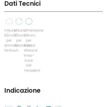
Dati Tecnici
misura
Misura
dimensione
92mm
95mm
98mm
per
per
per
Amman
Zirkonzahn
Roland
Girrbach
Wieland
Imes-
Icore
VHF
Yenadent
Indicazione