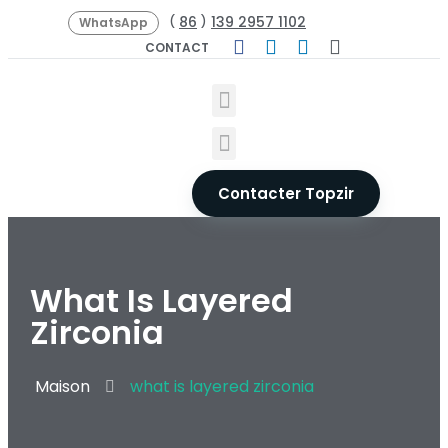
86
139 2957 1102
(
)
WhatsApp
CONTACT
Contacter Topzir
What Is Layered
Zirconia
Maison
what is layered zirconia