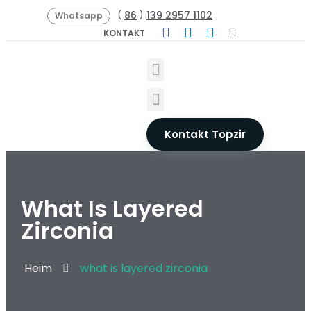
86
139 2957 1102
(
)
Whatsapp
KONTAKT
Kontakt Topzir
What Is Layered
Zirconia
Heim
what is layered zirconia