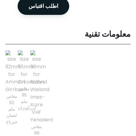
اطلب اقتباس
معلومات تقنية
مقاس
95
مقاس
ملم
92
لزركونزان
ملم
لعمان
جيرباخ
مقاس
98