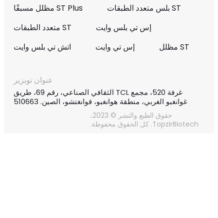
ST بلس متعدد الطبقات
ST Plus مظلل مسبقًا
إس تي بلس وايت
ST متعدد الطبقات
ST مظلل
إس تي وايت
اتش تي بلس وايت
عنوان توبزير
غرفة 520، مجمع TCL الثقافي الصناعي، رقم 69، طريق
غوانغبو الغربي، منطقة هوانغبو، قوانغتشو، الصين. 510663
حقوق الطبع والنشر © 2023،
TopzirBiotech. كل الحقوق محفوظة.