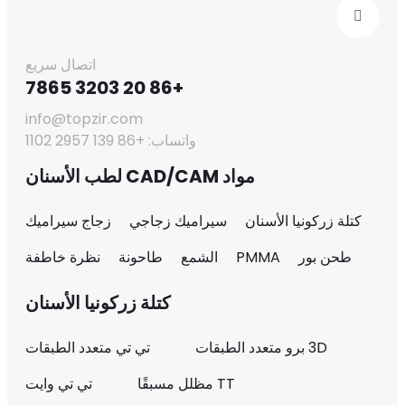
اتصال سريع
+86 20 3203 7865
info@topzir.com
واتساب: +86 139 2957 1102
مواد CAD/CAM لطب الأسنان
كتلة زركونيا الأسنان
سيراميك زجاجي
زجاج سيراميك
طحن بور
PMMA
الشمع
طاحونة
نظرة خاطفة
كتلة زركونيا الأسنان
3D برو متعدد الطبقات
تي تي متعدد الطبقات
TT مظلل مسبقًا
تي تي وايت