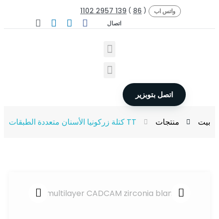
139 2957 1102
86
)
(
واتس اب
اتصال
اتصل بتوبزير
بيت
منتجات
TT كتلة زركونيا الأسنان متعددة الطبقات