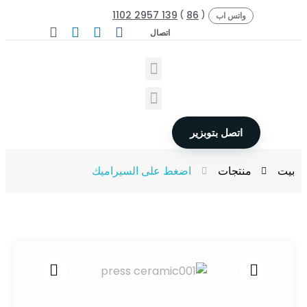
139 2957 1102
86
)
(
واتس اب
اتصال
اتصل بتوبزير
بيت
منتجات
اضغط على السيراميك