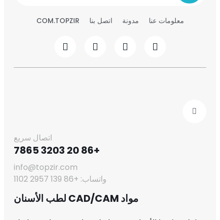
معلومات عنا
مدونة
اتصل بنا
COM.TOPZIR
اتصال سريع
+86 20 3203 7865
info@topzir.com
واتساب: +86 139 2957 1102
مواد CAD/CAM لطب الأسنان