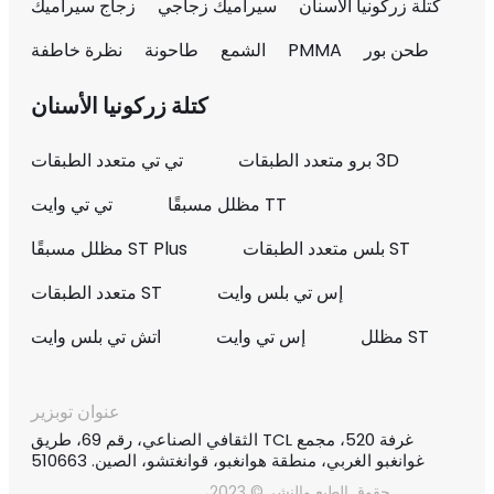
كتلة زركونيا الأسنان
سيراميك زجاجي
زجاج سيراميك
طحن بور
PMMA
الشمع
طاحونة
نظرة خاطفة
كتلة زركونيا الأسنان
3D برو متعدد الطبقات
تي تي متعدد الطبقات
TT مظلل مسبقًا
تي تي وايت
ST بلس متعدد الطبقات
ST Plus مظلل مسبقًا
إس تي بلس وايت
ST متعدد الطبقات
ST مظلل
إس تي وايت
اتش تي بلس وايت
عنوان توبزير
غرفة 520، مجمع TCL الثقافي الصناعي، رقم 69، طريق
غوانغبو الغربي، منطقة هوانغبو، قوانغتشو، الصين. 510663
حقوق الطبع والنشر © 2023،