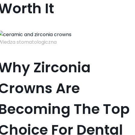
Worth It
Wiedza stomatologiczna
Why Zirconia
Crowns Are
Becoming The Top
Choice For Dental