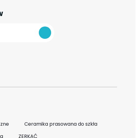
w
czne
Ceramika prasowana do szkła
ka
ZERKAĆ