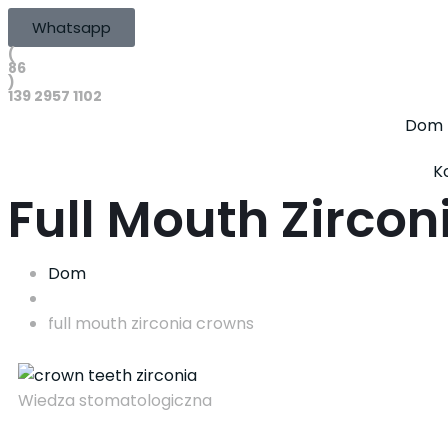
Whatsapp
(
86
)
139 2957 1102
Dom
K
Full Mouth Zirco
Dom
full mouth zirconia crowns
Wiedza stomatologiczna