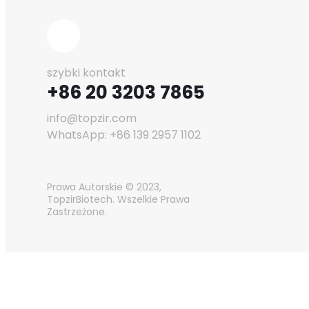
szybki kontakt
+86 20 3203 7865
info@topzir.com
WhatsApp: +86 139 2957 1102
Prawa Autorskie © 2023,
TopzirBiotech. Wszelkie Prawa
Zastrzeżone.