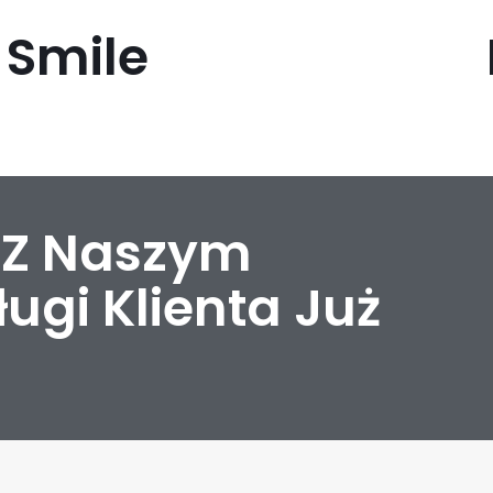
Smile
ę Z Naszym
ugi Klienta Już