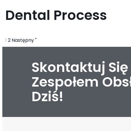
Dental Process
1
2
Następny "
Skontaktuj Si
Zespołem Obsł
Dziś!