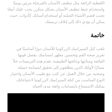
اللفظية الرائعة مثل تنظيف الأسنان بالفرشاة مرتين يوميًا
واستخدام خيط تنظيف الأسنان بشكل متكرر. يجب عليك أيضًا
تجنب قضم الأشياء الصلبة أو استخدام أسنانك كأدوات، حيث
يمكن أن يؤدي ذلك إلى إتلاف ترميمك.
خاتمة
تلعب كتل السيراميك الزركونيا للأسنان دورًا أساسيًا في
تعزيز صحة الفم وتحسين مظهر ابتسامتك. بفضل قوتها
الفائقة ومتانتها ونتائجها الطبيعية، تقدم هذه الترميمات حلاً
ممتازًا لأولئك الذين يتطلعون إلى تحقيق ابتسامة جميلة
وصحية. من خلال العمل عن كثب مع طبيب الأسنان واختيار
النوع المناسب من كتلة السيراميك الزركونيا لاحتياجاتك،
يمكنك الاستمتاع بابتسامات واثقة مدى الحياة.