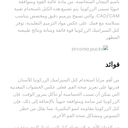
باسم التيجان المتجانسة، من مادة عالية القوة ومتوافقة
حيويًا تسمى الزركونيا. يتم تصنيع هذه الكتل باستخدام تقنية
CAD/CAM، والتي تسمح بترميم دقيق ومخصص يتناسب
بسلاسة مع فمك. على عكس مواد الترميم التقليدية، توفر
كتل السيراميك الزركونيا قوة فائقة ومتانة ونتائج طبيعية
المظهر.
فوائد
من أهم مزايا استخدام كتل السيراميك الزركونيا للأسنان
قدرتها على تعزيز صحة الفم. فعلى عكس الحشوات المعدنية
التي يمكن أن تسبب الحساسية أو تتآكل بمرور الوقت، فإن
الزركونيا غير سامة ومتوافقة حيوياً. بالإضافة إلى ذلك، فإن
كتل الزركونيا مقاومة لنمو البكتيريا، مما يقلل من خطر
التسوس ومشاكل صحة الفم الأخرى.
من الفوائد الأخرى لاستخدام كتل السيراميك المصنوعة من