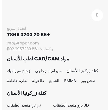
اتصال سريع
+86 20 3203 7865
info@topzir.com
واتساب: +86 139 2957 1102
مواد CAD/CAM لطب الأسنان
كتلة زركونيا الأسنان
سيراميك زجاجي
زجاج سيراميك
طحن بور
PMMA
الشمع
طاحونة
نظرة خاطفة
كتلة زركونيا الأسنان
3D برو متعدد الطبقات
تي تي متعدد الطبقات