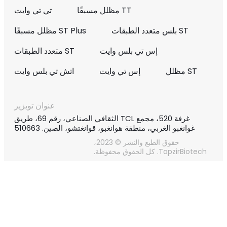
TT مظلل مسبقًا
تي تي وايت
ST بلس متعدد الطبقات
ST Plus مظلل مسبقًا
إس تي بلس وايت
ST متعدد الطبقات
ST مظلل
إس تي وايت
اتش تي بلس وايت
عنوان توبزير
غرفة 520، مجمع TCL الثقافي الصناعي، رقم 69، طريق
غوانغبو الغربي، منطقة هوانغبو، قوانغتشو، الصين. 510663
حقوق الطبع والنشر © 2023،
TopzirBiotech. كل الحقوق محفوظة.