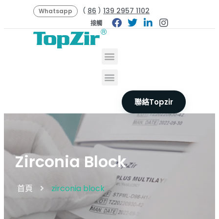
86
139 2957 1102
(
)
Whatsapp
接觸
聯絡Topzir
Zirconia Block
首頁
zirconia block