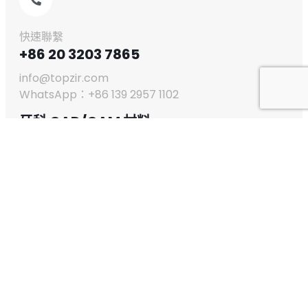
快速聯繫
+86 20 3203 7865
info@topzir.com
WhatsApp：+86 139 2957 1102
牙科 CAD/CAM 材料
牙科氧化鋯塊
玻璃陶瓷
玻璃壓機陶瓷
車針
PMMA
蠟
磨床
PEEK
牙科氧化鋯塊
3D Pro 多層
TT Multilayer
TT Preshaded
TT White
ST Plus Multilayer
ST Plus Preshaded