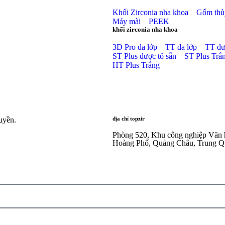
Khối Zirconia nha khoa
Gốm thủy
Máy mài
PEEK
khối zirconia nha khoa
3D Pro đa lớp
TT đa lớp
TT đư
ST Plus được tô sẵn
ST Plus Trắ
HT Plus Trắng
uyền.
địa chỉ topzir
Phòng 520, Khu công nghiệp Văn
Hoàng Phố, Quảng Châu, Trung Q