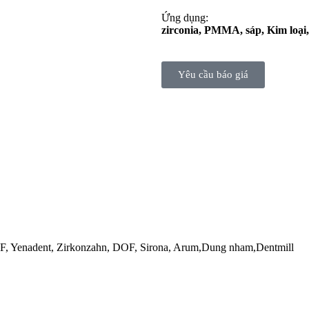
Ứng dụng:
zirconia, PMMA, sáp, Kim loại
Yêu cầu báo giá
F, Yenadent, Zirkonzahn, DOF, Sirona, Arum,Dung nham,Dentmill