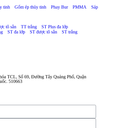
 tinh
Gốm ép thủy tinh
Phay Bur
PMMA
Sáp
ợc tô sẵn
TT trắng
ST Plus đa lớp
ng
ST đa lớp
ST được tô sẵn
ST trắng
 hóa TCL, Số 69, Đường Tây Quảng Phố, Quận
uốc. 510663