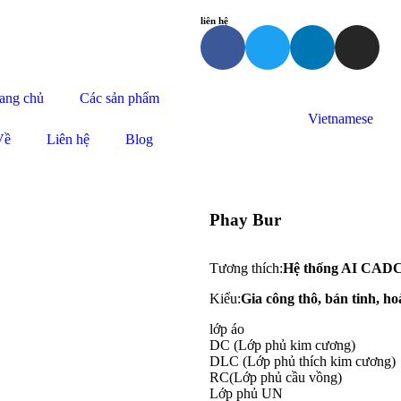
liên hệ
ang chủ
Các sản phẩm
Vietnamese
Về
Liên hệ
Blog
Phay Bur
Tương thích:
Hệ thống AI CA
Kiểu:
Gia công thô, bán tinh, ho
lớp áo
DC (Lớp phủ kim cương)
DLC (Lớp phủ thích kim cương)
RC(Lớp phủ cầu vồng)
Lớp phủ UN