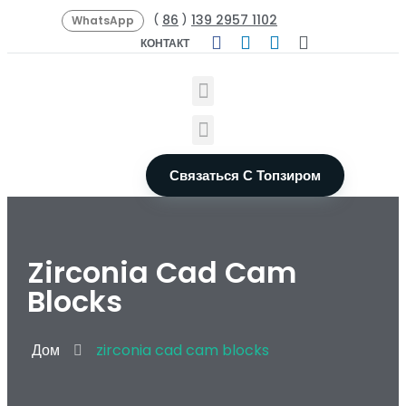
86
139 2957 1102
(
)
WhatsApp
КОНТАКТ
Связаться С Топзиром
Zirconia Cad Cam
Blocks
Дом
zirconia cad cam blocks