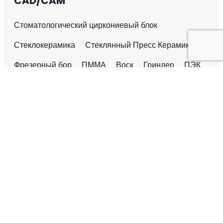
CAD/CAM
Стоматологический циркониевый блок
Стеклокерамика
Стеклянный Пресс Керамика
Фрезерный бор
ПММА
Воск
Гриндер
ПЭК
Стоматологический Циркониевый Блок
3D Pro Многослойный
ТТ Многослойный
ТТ с предварительной шейдингом
ТТ Белый
ST Плюс Многослойный
ST Plus предварительно затененный
СТ Плюс Белый
СТ Многослойный
ST предварительно затененный
СТ Белый